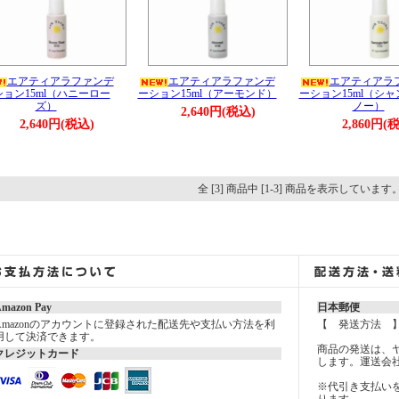
エアティアラファンデ
エアティアラファンデ
エアティアラ
ション15ml（ハニーロー
ーション15ml（アーモンド）
ーション15ml（シ
ズ）
ノー）
2,640円(税込)
2,640円(税込)
2,860円(
全 [3] 商品中 [1-3] 商品を表示しています
mazon Pay
日本郵便
Amazonのアカウントに登録された配送先や支払い方法を利
【 発送方法 
用して決済できます。
商品の発送は、
クレジットカード
します。運送会
※代引き支払い