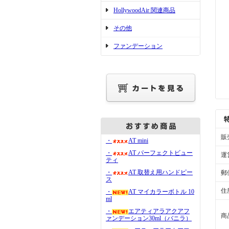
HollywoodAir 関連商品
その他
ファンデーション
販
・
AT mini
・
AT パーフェクトビュー
運
ティ
・
AT 取替え用ハンドピー
郵
ス
住
・
AT マイカラーボトル 10
ml
・
エアティアラアクアフ
商
ァンデーション30ml（バニラ）