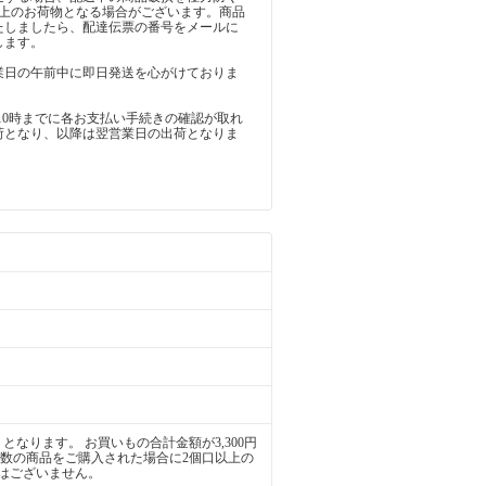
以上のお荷物となる場合がございます。商品
たしましたら、配達伝票の番号をメールに
します。
業日の午前中に即日発送を心がけておりま
10時までに各お支払い手続きの確認が取れ
荷となり、以降は翌営業日の出荷となりま
となります。 お買いもの合計金額が3,300円
複数の商品をご購入された場合に2個口以上の
はございません。