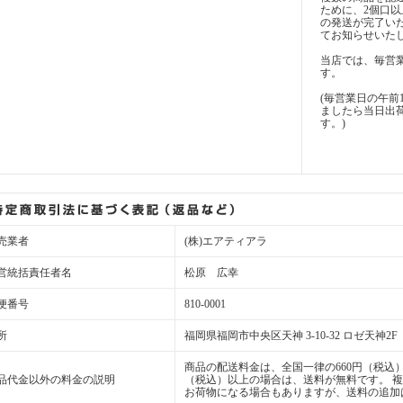
ために、2個口
の発送が完了い
てお知らせいた
当店では、毎営
す。
(毎営業日の午前
ましたら当日出
す。)
売業者
(株)エアティアラ
営統括責任者名
松原 広幸
便番号
810-0001
所
福岡県福岡市中央区天神 3-10-32 ロゼ天神2F
商品の配送料金は、全国一律の660円（税込）
品代金以外の料金の説明
（税込）以上の場合は、送料が無料です。 
お荷物になる場合もありますが、送料の追加