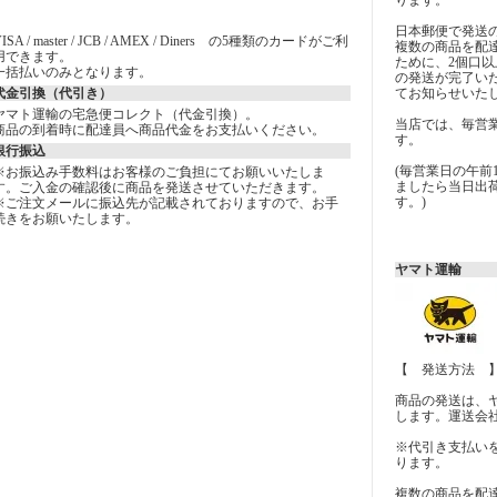
ります。
日本郵便で発送
ISA / master / JCB / AMEX / Diners の5種類のカードがご利
複数の商品を配
用できます。
ために、2個口
一括払いのみとなります。
の発送が完了い
代金引換（代引き）
てお知らせいた
ヤマト運輸の宅急便コレクト（代金引換）。
当店では、毎営
商品の到着時に配達員へ商品代金をお支払いください。
す。
銀行振込
(毎営業日の午前
※お振込み手数料はお客様のご負担にてお願いいたしま
ましたら当日出
す。ご入金の確認後に商品を発送させていただきます。
す。)
※ご注文メールに振込先が記載されておりますので、お手
続きをお願いたします。
ヤマト運輸
【 発送方法 
商品の発送は、
します。運送会
※代引き支払い
ります。
複数の商品を配