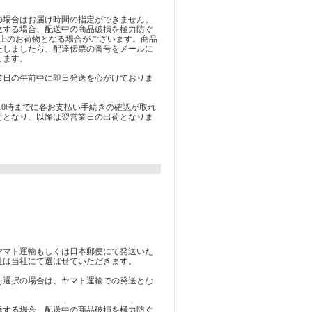
の場合はお届け時間の指定ができません。
達する場合、配送中の商品破損を極力防ぐ
以上のお荷物となる場合がございます。商品
たしましたら、配達伝票の番号をメールに
します。
業日の午前中に即日発送を心がけておりま
10時までに各お支払い手続きの確認が取れ
荷となり、以降は翌営業日の出荷となりま
】
ヤマト運輸もしくは日本郵便にて発送いた
社は当社にて選ばせていただきます。
を選択の場合は、ヤマト運輸での発送とな
達する場合、配送中の商品破損を極力防ぐ