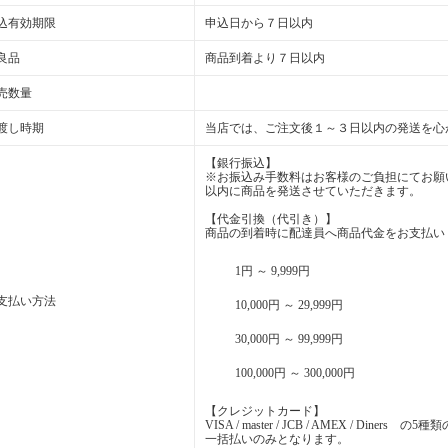
込有効期限
申込日から７日以内
良品
商品到着より７日以内
売数量
渡し時期
当店では、ご注文後１～３日以内の発送を心
【銀行振込】
※お振込み手数料はお客様のご負担にてお願
以内に商品を発送させていただきます。
【代金引換（代引き）】
商品の到着時に配達員へ商品代金をお支払い
1円 ～ 9,999円
支払い方法
10,000円 ～ 29,999円
30,000円 ～ 99,999円
100,000円 ～ 300,000円
【クレジットカード】
VISA / master / JCB / AMEX / Din
一括払いのみとなります。