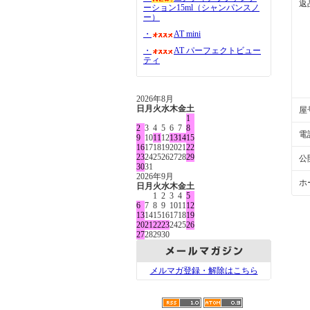
返
ーション15ml（シャンパンスノ
ー）
・
AT mini
・
AT パーフェクトビュー
ティ
2026年8月
日
月
火
水
木
金
土
屋
1
2
3
4
5
6
7
8
電
9
10
11
12
13
14
15
16
17
18
19
20
21
22
23
24
25
26
27
28
29
公
30
31
2026年9月
ホ
日
月
火
水
木
金
土
1
2
3
4
5
6
7
8
9
10
11
12
13
14
15
16
17
18
19
20
21
22
23
24
25
26
27
28
29
30
メルマガ登録・解除はこちら