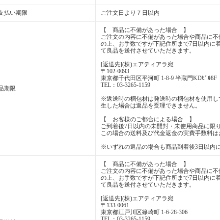
支払い期限
ご注文日より７日以内
【 商品に不備があった場合 】
ご注文の内容に不備があった場合や商品に不
の上、お手数ですが下記住所まで7日以内に
て良品を送付させていただきます。
[返送先](株)エアティアラ宛
〒102-0093
東京都千代田区平河町 1-8-9 半蔵門KDﾋﾞﾙ8F
TEL：03-3265-1159
品期限
※返送時の梱包材は発送時の梱包材を使用し
生した場合は返品を受理できません。
【 お客様のご都合による場合 】
ご到着後7日以内の未開封・未使用商品に限
この場合の送料及び代金返金の実費手数料は
※いずれの返品の場合も商品到着後3日以内
【 商品に不備があった場合 】
ご注文の内容に不備があった場合や商品に不
の上、お手数ですが下記住所まで7日以内に
て良品を送付させていただきます。
[返送先](株)エアティアラ宛
〒133-0061
東京都江戸川区篠崎町 1-6-28-306
TEL：03-3265-1159