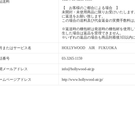
品送料
【 お客様のご都合による場合 】
未開封・未使用商品に限りお受けいたします
に返送をお願い致します。
この場合の送料及び代金返金の実費手数料は
※返送時の梱包材は発送時の梱包材を使用し
生した場合は返品を受理できません。
※いずれの返品の場合も商品到着後3日以内
号またはサービス名
HOLLYWOOD AIR FUKUOKA
話番号
03-3265-1159
開メールアドレス
info@hollywood-air.jp
ームページアドレス
http://www.hollywood-air.jp/