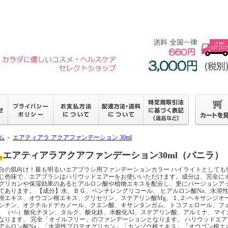
ム
エアティアラ アクアファンデーション 30ml
＞
エアティアラアクアファンデーション30ml（バニラ）
白の肌向け！最も明るいエアブラシ用ファンデーションカラー ハイライトとしても
じ色味で、エアブラシはハリウッドエアーをお使いいただけます。成分は、完全に
グリカンや保湿効果のあるヒアルロン酸や植物エキスを配合し、更にバージョンア
てあります。 【成分】水、ＢＧ、ペンチレングリコール、 ヒアルロン酸Na、水溶
根エキス、オウゴン根エキス、グリセリン、ステアリン酸Mg、１,２-ヘキサンジオ
シチン、オクチルドデカノール、クエン酸、キサンタンガム、トコフェロール、フ
、（+/-）酸化チタン、タルク、酸化鉄、水酸化AI、ステアリン酸、アルミナ、マ
なります。 完全「オイルフリー」のファンデーションとなります。 ハリウッドエ
アルロン酸Na」「水溶性プロテオグリカン」「カンゾウ根エキス」「オウゴン根エ