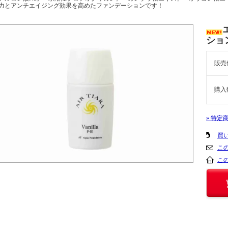
力とアンチエイジング効果を高めたファンデーションです！
ショ
販売
購入
» 特定
買
こ
こ