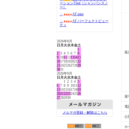
ーション15ml（シャンパンスノ
ー）
・
AT mini
・
AT パーフェクトビュー
ティ
2026年8月
日
月
火
水
木
金
土
1
返
2
3
4
5
6
7
8
9
10
11
12
13
14
15
16
17
18
19
20
21
22
23
24
25
26
27
28
29
30
31
2026年9月
日
月
火
水
木
金
土
1
2
3
4
5
6
7
8
9
10
11
12
13
14
15
16
17
18
19
20
21
22
23
24
25
26
屋
27
28
29
30
電
メルマガ登録・解除はこちら
公
ホ