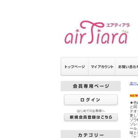
ホー
★色
と同
はじめてのお客様へ
テオ
更し
ゾウ
ゾレ
ール
味と
「ヒ