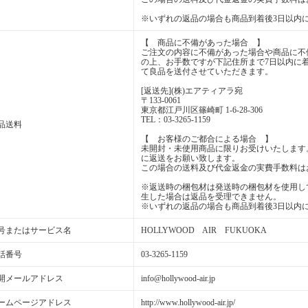
※いずれの返品の場合も商品到着後3日以内
【 商品に不備があった場合 】
ご注文の内容に不備があった場合や商品に不
の上、お手数ですが下記住所まで7日以内に
て良品を送付させていただきます。
[返送先](株)エアティアラ宛
〒133-0061
東京都江戸川区篠崎町 1-6-28-306
TEL：03-3265-1159
品送料
【 お客様のご都合による場合 】
未開封・未使用商品に限りお受けいたします
に返送をお願い致します。
この場合の送料及び代金返金の実費手数料は
※返送時の梱包材は発送時の梱包材を使用し
生した場合は返品を受理できません。
※いずれの返品の場合も商品到着後3日以内
号またはサービス名
HOLLYWOOD AIR FUKUOKA
話番号
03-3265-1159
開メールアドレス
info@hollywood-air.jp
ームページアドレス
http://www.hollywood-air.jp/