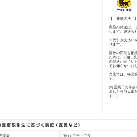
【 発送方法 
商品の発送は、
します。運送会
※代引き支払い
ります。
複数の商品を配
ために、2個口
の発送が完了い
てお知らせいた
当店では、毎営
す。
(毎営業日の午前
ましたら当日出
す。)
売業者
(株)エアティアラ