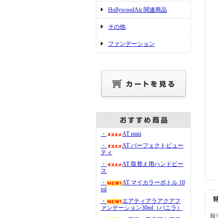
HollywoodAir 関連商品
その他
ファンデーション
・
AT mini
・
AT パーフェクトビュー
ティ
・
AT 取替え用ハンドピー
ス
・
AT マイカラーボトル 10
ml
・
エアティアラアクアフ
ァンデーション30ml（バニラ）
販