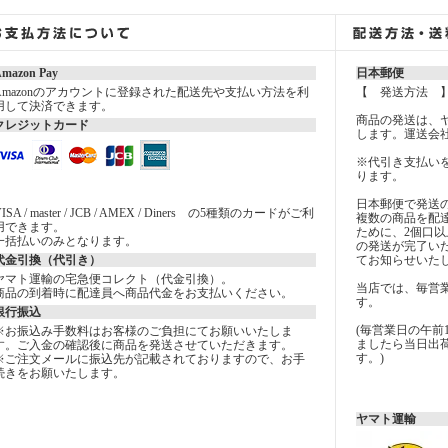
mazon Pay
日本郵便
Amazonのアカウントに登録された配送先や支払い方法を利
【 発送方法 
用して決済できます。
商品の発送は、
クレジットカード
します。運送会
※代引き支払い
ります。
日本郵便で発送
ISA / master / JCB / AMEX / Diners の5種類のカードがご利
複数の商品を配
用できます。
ために、2個口
一括払いのみとなります。
の発送が完了い
代金引換（代引き）
てお知らせいた
ヤマト運輸の宅急便コレクト（代金引換）。
当店では、毎営
商品の到着時に配達員へ商品代金をお支払いください。
す。
銀行振込
(毎営業日の午前
※お振込み手数料はお客様のご負担にてお願いいたしま
ましたら当日出
す。ご入金の確認後に商品を発送させていただきます。
す。)
※ご注文メールに振込先が記載されておりますので、お手
続きをお願いたします。
ヤマト運輸