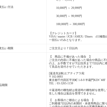
支払い方法
10,000円 ～ 29,999円
30,000円 ～ 99,999円
100,000円 ～ 300,000円
【クレジットカード】
VISA / master / JCB / AMEX / Din
一括払いのみとなります。
支払い期限
ご注文日より７日以内
【 商品に不備があった場合 】
ご注文の内容に不備があった場合や商品に不
の上、お手数ですが下記住所まで7日以内に
て良品を送付させていただきます。
[返送先](株)エアティアラ宛
〒102-0093
東京都千代田区平河町 1-8-9 半蔵門KDﾋﾞﾙ8F
TEL：03-3265-1159
品期限
※返送時の梱包材は発送時の梱包材を使用し
生した場合は返品を受理できません。
【 お客様のご都合による場合 】
ご到着後7日以内の未開封・未使用商品に限
この場合の送料及び代金返金の実費手数料は