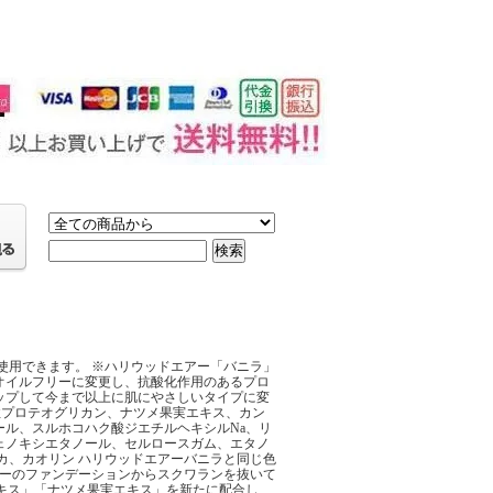
使用できます。 ※ハリウッドエアー「バニラ」
オイルフリーに変更し、抗酸化作用のあるプロ
ップして今まで以上に肌にやさしいタイプに変
性プロテオグリカン、ナツメ果実エキス、カン
ール、スルホコハク酸ジエチルヘキシルNa、リ
ェノキシエタノール、セルロースガム、エタノ
イカ、カオリン ハリウッドエアーバニラと同じ色
アーのファンデーションからスクワランを抜いて
キス」「ナツメ果実エキス」を新たに配合し、