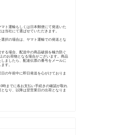
】
ヤマト運輸もしくは日本郵便にて発送いた
社は当社にて選ばせていただきます。
を選択の場合は、ヤマト運輸での発送とな
達する場合、配送中の商品破損を極力防ぐ
以上のお荷物となる場合がございます。商品
たしましたら、配達伝票の番号をメールに
します。
業日の午前中に即日発送を心がけておりま
10時までに各お支払い手続きの確認が取れ
荷となり、以降は翌営業日の出荷となりま