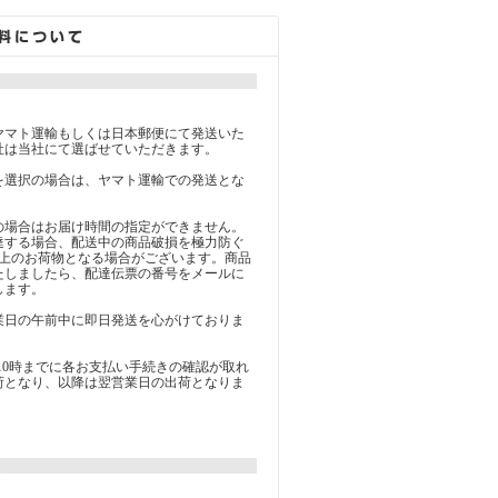
】
ヤマト運輸もしくは日本郵便にて発送いた
社は当社にて選ばせていただきます。
を選択の場合は、ヤマト運輸での発送とな
の場合はお届け時間の指定ができません。
達する場合、配送中の商品破損を極力防ぐ
以上のお荷物となる場合がございます。商品
たしましたら、配達伝票の番号をメールに
します。
業日の午前中に即日発送を心がけておりま
10時までに各お支払い手続きの確認が取れ
荷となり、以降は翌営業日の出荷となりま