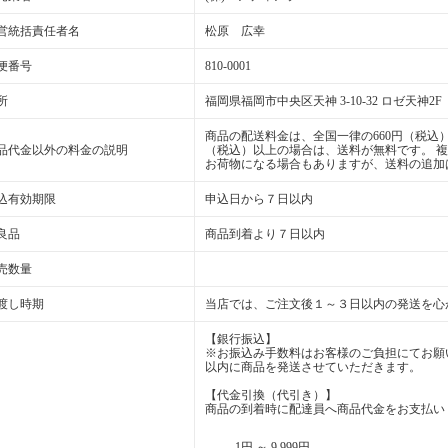
営統括責任者名
松原 広幸
便番号
810-0001
所
福岡県福岡市中央区天神 3-10-32 ロゼ天神2F
商品の配送料金は、全国一律の660円（税込）
品代金以外の料金の説明
（税込）以上の場合は、送料が無料です。 
お荷物になる場合もありますが、送料の追加
込有効期限
申込日から７日以内
良品
商品到着より７日以内
売数量
渡し時期
当店では、ご注文後１～３日以内の発送を心
【銀行振込】
※お振込み手数料はお客様のご負担にてお願
以内に商品を発送させていただきます。
【代金引換（代引き）】
商品の到着時に配達員へ商品代金をお支払い
1円 ～ 9,999円